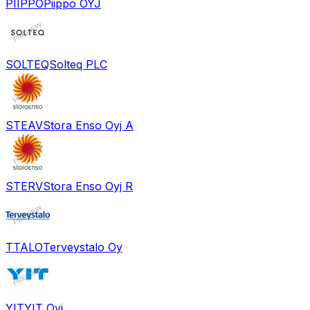
PIIPPO
Piippo OYJ
SOLTEQ
Solteq PLC
STEAV
Stora Enso Oyj A
STERV
Stora Enso Oyj R
TTALO
Terveystalo Oy
YIT
YIT Oyj