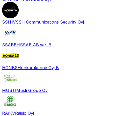
SSH1V
SSH Communications Security Oyj
SSABBH
SSAB AB ser. B
HONBS
Honkarakenne Oyj B
MUSTI
Musti Group Oyj
RAIKV
Raisio Oyj