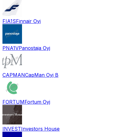
FIA1S
Finnair Oyj
PNA1V
Panostaja Oyj
CAPMAN
CapMan Oyj B
FORTUM
Fortum Oyj
INVEST
Investors House