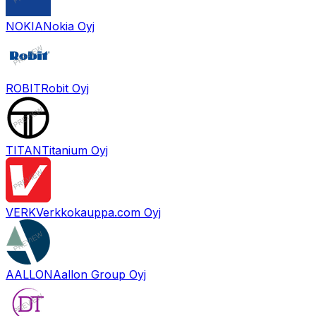
NOKIA
Nokia Oyj
ROBIT
Robit Oyj
TITAN
Titanium Oyj
VERK
Verkkokauppa.com Oyj
AALLON
Aallon Group Oyj