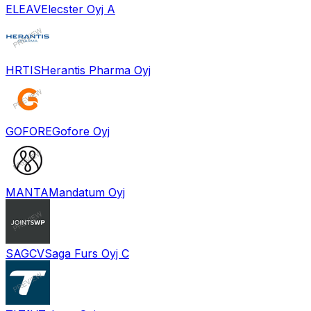
ELEAV
Elecster Oyj A
HRTIS
Herantis Pharma Oyj
GOFORE
Gofore Oyj
MANTA
Mandatum Oyj
SAGCV
Saga Furs Oyj C