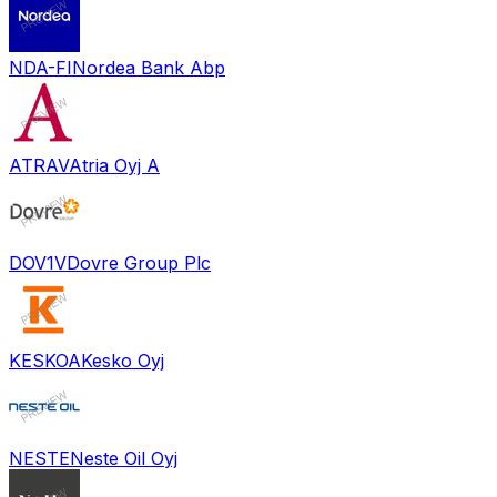
NDA-FI
Nordea Bank Abp
ATRAV
Atria Oyj A
DOV1V
Dovre Group Plc
KESKOA
Kesko Oyj
NESTE
Neste Oil Oyj