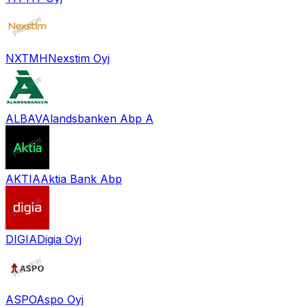
NXTMH
Nexstim Oyj
ALBAV
Alandsbanken Abp A
AKTIA
Aktia Bank Abp
DIGIA
Digia Oyj
ASPO
Aspo Oyj