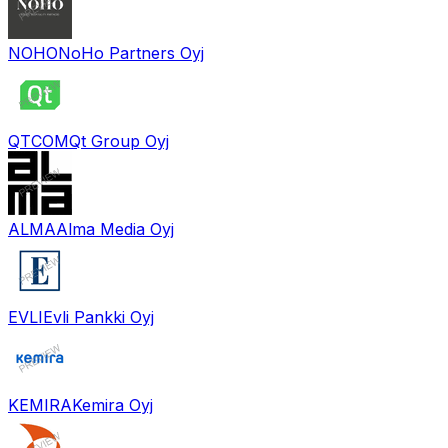
NOHO
NoHo Partners Oyj
QTCOM
Qt Group Oyj
ALMA
Alma Media Oyj
EVLI
Evli Pankki Oyj
KEMIRA
Kemira Oyj