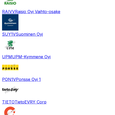
RAIVV
Raisio Oyj Vaihto-osake
SUY1V
Suominen Oyj
UPM
UPM-Kymmene Oyj
PON1V
Ponsse Oyj 1
TIETO
TietoEVRY Corp