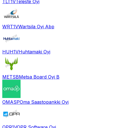
TLT1V
Teleste Oyj
WRT1V
Wartsila Oyj Abp
HUH1V
Huhtamaki Oyj
METSB
Metsa Board Oyj B
OMASP
Oma Saastopankki Oyj
QPR1V
QPR Software Oyj