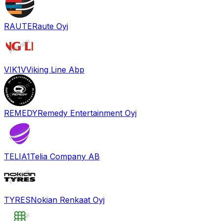
RAUTE
Raute Oyj
VIK1V
Viking Line Abp
REMEDY
Remedy Entertainment Oyj
TELIA1
Telia Company AB
TYRES
Nokian Renkaat Oyj