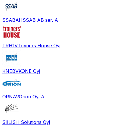
SSABAH
SSAB AB ser. A
TRH1V
Trainers House Oyj
KNEBV
KONE Oyj
ORNAV
Orion Oyj A
SIILI
Siili Solutions Oyj