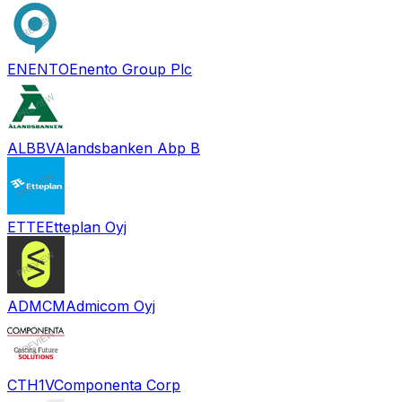
ENENTO
Enento Group Plc
ALBBV
Alandsbanken Abp B
ETTE
Etteplan Oyj
ADMCM
Admicom Oyj
CTH1V
Componenta Corp