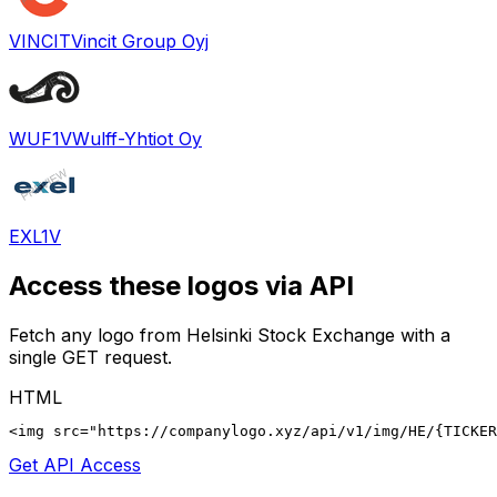
VINCIT
Vincit Group Oyj
WUF1V
Wulff-Yhtiot Oy
EXL1V
Access these logos via API
Fetch any logo from
Helsinki Stock Exchange
with a
single GET request.
HTML
<img src="https://companylogo.xyz/api/v1/img/HE/{TICKER
Get API Access