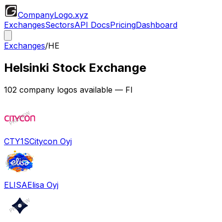
CompanyLogo
.xyz
Exchanges
Sectors
API Docs
Pricing
Dashboard
Exchanges
/
HE
Helsinki Stock Exchange
102
company logos available
— FI
CTY1S
Citycon Oyj
ELISA
Elisa Oyj