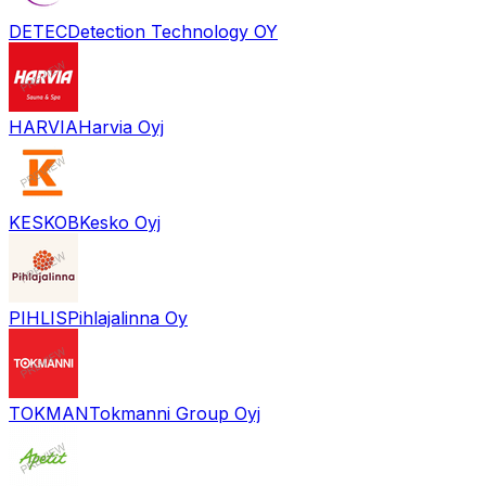
DETEC
Detection Technology OY
HARVIA
Harvia Oyj
KESKOB
Kesko Oyj
PIHLIS
Pihlajalinna Oy
TOKMAN
Tokmanni Group Oyj