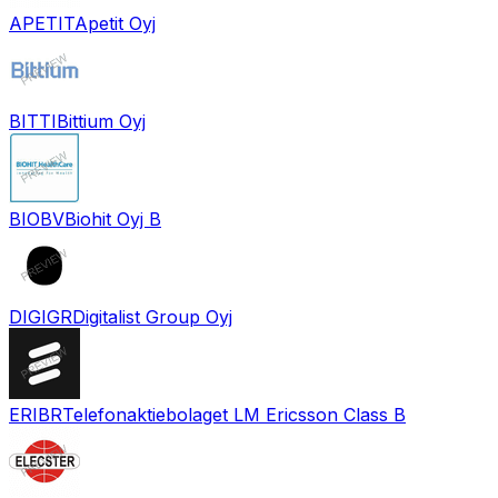
APETIT
Apetit Oyj
BITTI
Bittium Oyj
BIOBV
Biohit Oyj B
DIGIGR
Digitalist Group Oyj
ERIBR
Telefonaktiebolaget LM Ericsson Class B