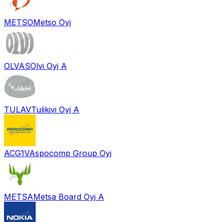
METSO
Metso Oyj
OLVAS
Olvi Oyj A
TULAV
Tulikivi Oyj A
ACG1V
Aspocomp Group Oyj
METSA
Metsa Board Oyj A