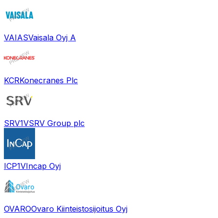
VAIAS
Vaisala Oyj A
KCR
Konecranes Plc
SRV1V
SRV Group plc
ICP1V
Incap Oyj
OVARO
Ovaro Kiinteistosijoitus Oyj