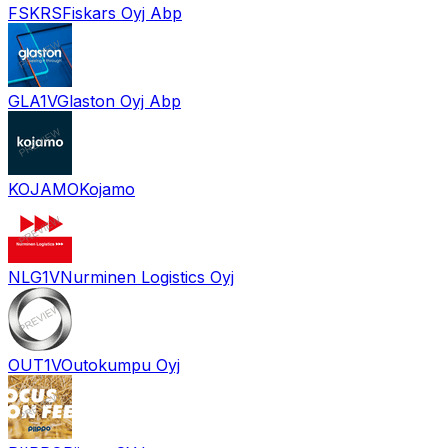
FSKRS
Fiskars Oyj Abp
GLA1V
Glaston Oyj Abp
KOJAMO
Kojamo
NLG1V
Nurminen Logistics Oyj
OUT1V
Outokumpu Oyj