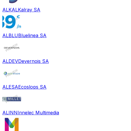
ALKAL
Kalray SA
ALBLU
Bluelinea SA
ALDEV
Devernois SA
ALESA
Ecoslops SA
ALINN
Innelec Multimedia