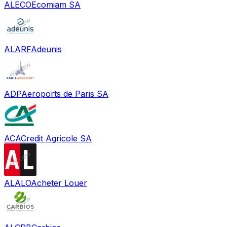
ALECO
Ecomiam SA
ALARF
Adeunis
ADP
Aeroports de Paris SA
ACA
Credit Agricole SA
ALALO
Acheter Louer