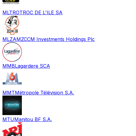
MLTRO
TROC DE L'ILE SA
MLZAM
ZCCM Investments Holdings Plc
MMB
Lagardere SCA
MMT
Métropole Télévision S.A.
MTU
Manitou BF S.A.