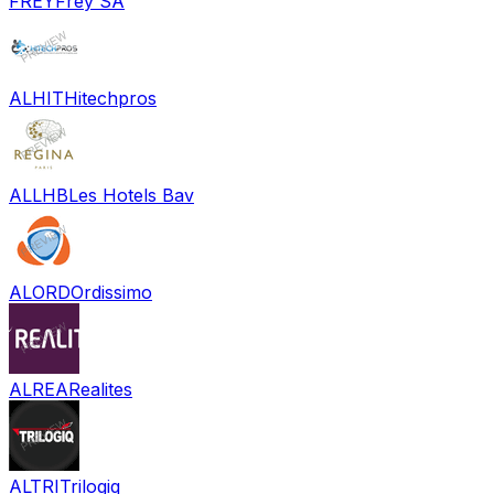
FREY
Frey SA
ALHIT
Hitechpros
ALLHB
Les Hotels Bav
ALORD
Ordissimo
ALREA
Realites
ALTRI
Trilogiq