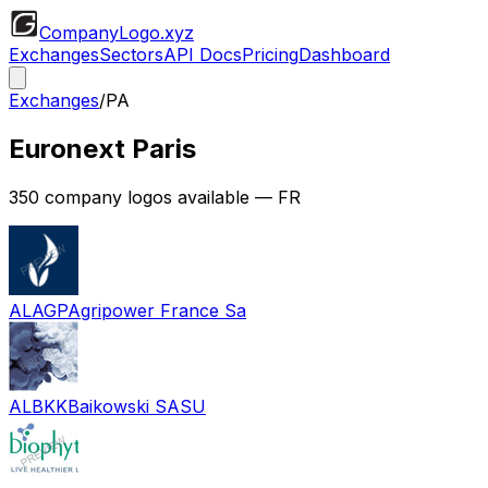
CompanyLogo
.xyz
Exchanges
Sectors
API Docs
Pricing
Dashboard
Exchanges
/
PA
Euronext Paris
350
company logos available
— FR
ALAGP
Agripower France Sa
ALBKK
Baikowski SASU