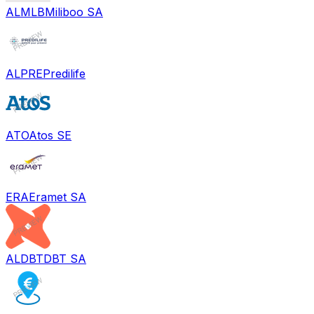
ALMLB
Miliboo SA
ALPRE
Predilife
ATO
Atos SE
ERA
Eramet SA
ALDBT
DBT SA