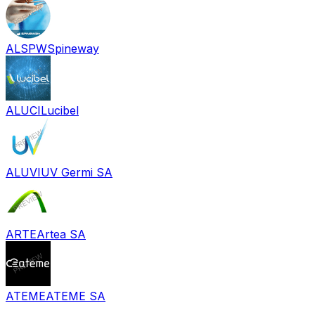
ALSPW
Spineway
ALUCI
Lucibel
ALUVI
UV Germi SA
ARTE
Artea SA
ATEME
ATEME SA