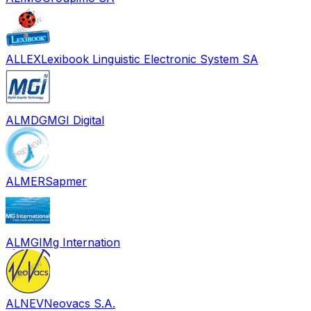
ALLEX
Lexibook Linguistic Electronic System SA
ALMDG
MGI Digital
ALMER
Sapmer
ALMGI
Mg Internation
ALNEV
Neovacs S.A.