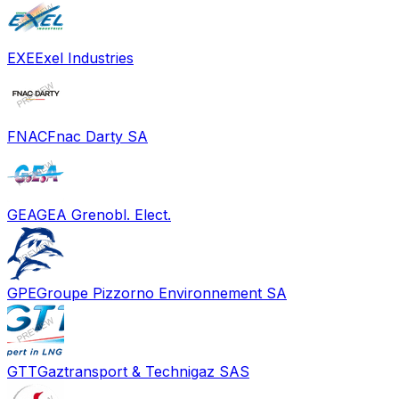
EXE
Exel Industries
FNAC
Fnac Darty SA
GEA
GEA Grenobl. Elect.
GPE
Groupe Pizzorno Environnement SA
GTT
Gaztransport & Technigaz SAS