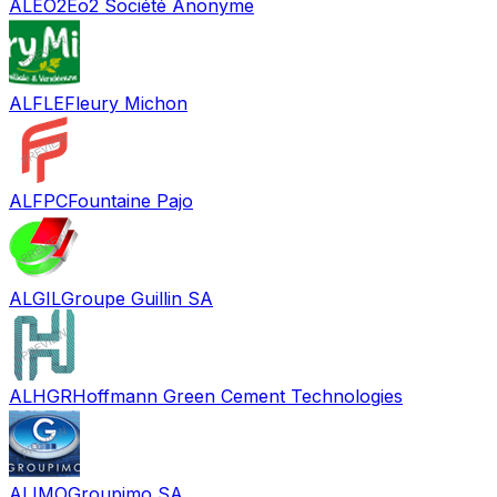
ALEO2
Eo2 Société Anonyme
ALFLE
Fleury Michon
ALFPC
Fountaine Pajo
ALGIL
Groupe Guillin SA
ALHGR
Hoffmann Green Cement Technologies
ALIMO
Groupimo SA