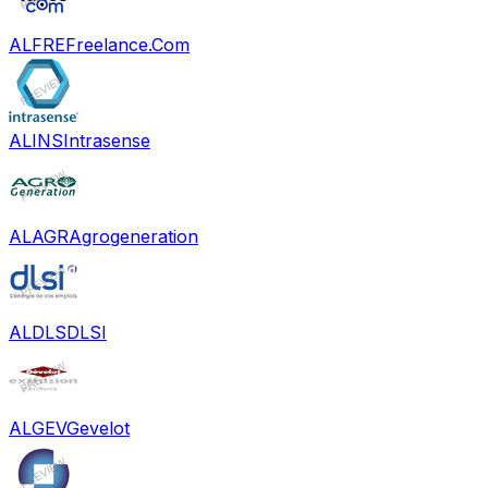
ALFRE
Freelance.Com
ALINS
Intrasense
ALAGR
Agrogeneration
ALDLS
DLSI
ALGEV
Gevelot