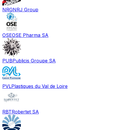
NRG
NRJ Group
OSE
OSE Pharma SA
PUB
Publicis Groupe SA
PVL
Plastiques du Val de Loire
RBT
Robertet SA