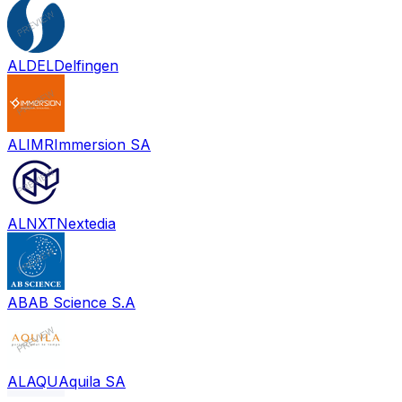
ALDEL
Delfingen
ALIMR
Immersion SA
ALNXT
Nextedia
AB
AB Science S.A
ALAQU
Aquila SA