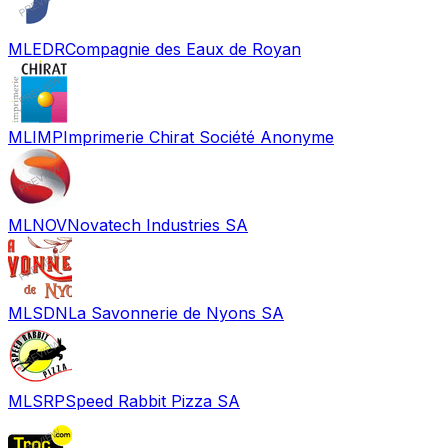
MLEDR
Compagnie des Eaux de Royan
MLIMP
Imprimerie Chirat Société Anonyme
MLNOV
Novatech Industries SA
MLSDN
La Savonnerie de Nyons SA
MLSRP
Speed Rabbit Pizza SA