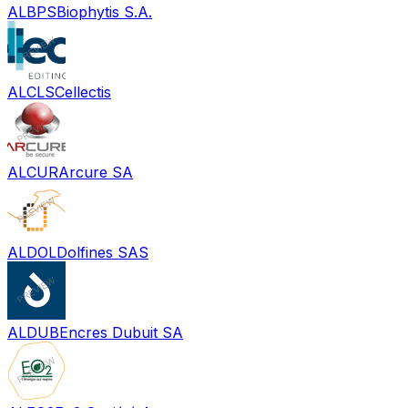
ALBPS
Biophytis S.A.
ALCLS
Cellectis
ALCUR
Arcure SA
ALDOL
Dolfines SAS
ALDUB
Encres Dubuit SA