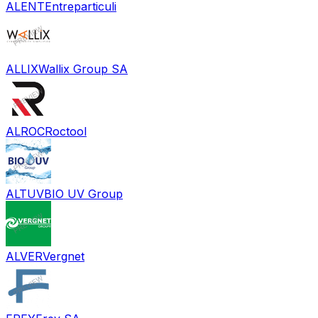
ALENT
Entreparticuli
ALLIX
Wallix Group SA
ALROC
Roctool
ALTUV
BIO UV Group
ALVER
Vergnet