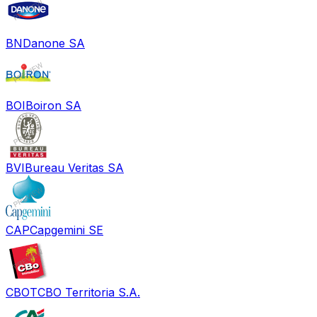
BN
Danone SA
BOI
Boiron SA
BVI
Bureau Veritas SA
CAP
Capgemini SE
CBOT
CBO Territoria S.A.