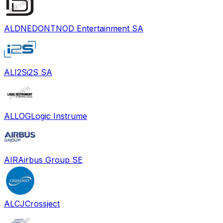
ALDNE
DONTNOD Entertainment SA
ALI2S
i2S SA
ALLOG
Logic Instrume
AIR
Airbus Group SE
ALCJ
Crossject