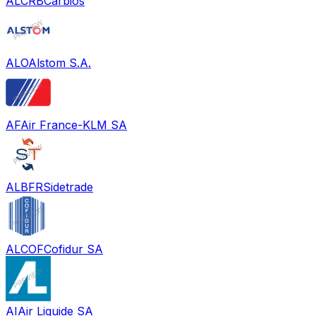
ALCRB
Carbios
ALO
Alstom S.A.
AF
Air France-KLM SA
ALBFR
Sidetrade
ALCOF
Cofidur SA
AI
Air Liquide SA