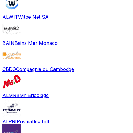
ALWIT
Witbe Net SA
BAIN
Bains Mer Monaco
CBDG
Compagnie du Cambodge
ALMRB
Mr Bricolage
ALPRI
Prismaflex Intl