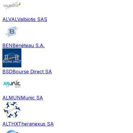
ALVAL
Valbiotis SAS
BEN
Bénéteau S.A.
BSD
Bourse Direct SA
ALMUN
Munic SA
ALTHX
Theranexus SA