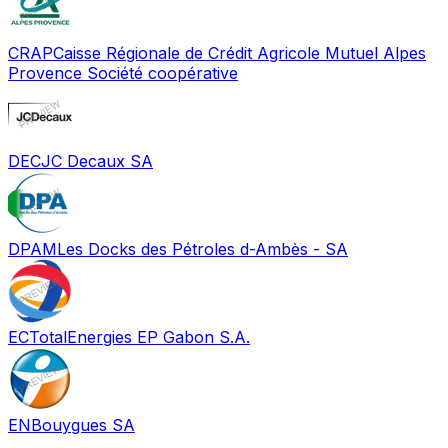
CRAP
Caisse Régionale de Crédit Agricole Mutuel Alpes
Provence Société coopérative
DEC
JC Decaux SA
DPAM
Les Docks des Pétroles d-Ambès - SA
EC
TotalEnergies EP Gabon S.A.
EN
Bouygues SA