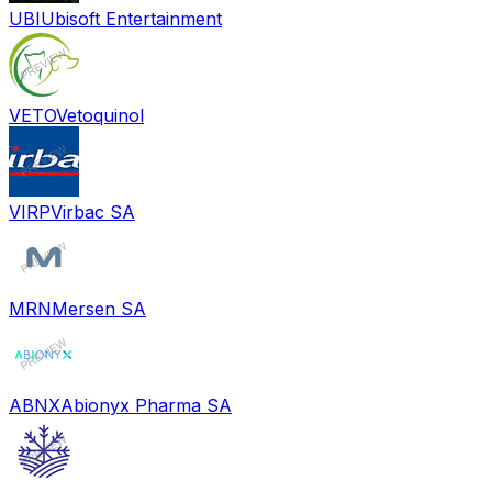
UBI
Ubisoft Entertainment
VETO
Vetoquinol
VIRP
Virbac SA
MRN
Mersen SA
ABNX
Abionyx Pharma SA