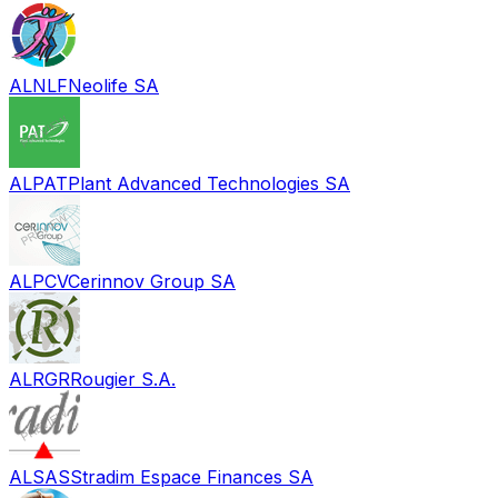
ALNLF
Neolife SA
ALPAT
Plant Advanced Technologies SA
ALPCV
Cerinnov Group SA
ALRGR
Rougier S.A.
ALSAS
Stradim Espace Finances SA