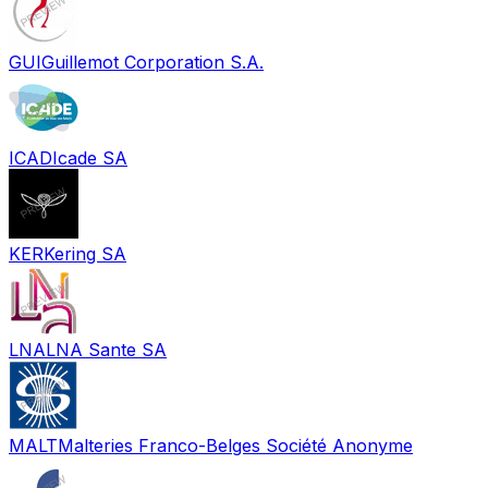
GUI
Guillemot Corporation S.A.
ICAD
Icade SA
KER
Kering SA
LNA
LNA Sante SA
MALT
Malteries Franco-Belges Société Anonyme