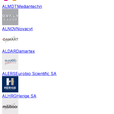
ALMDT
Mediantechn
ALNOV
Novacyt
ALDAR
Damartex
ALERS
Eurobio Scientific SA
ALHRG
Herige SA