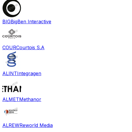
BIG
BigBen Interactive
COUR
Courtois S.A
ALINT
Integragen
ALMET
Methanor
ALREW
Reworld Media