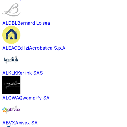
ALDBL
Bernard Loisea
ALEAC
EdiliziAcrobatica S.p.A
ALKLK
Kerlink SAS
ALQWA
Qwamplify SA
ABVX
Abivax SA