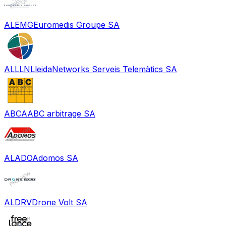
ALEMG
Euromedis Groupe SA
ALLLN
LleidaNetworks Serveis Telemàtics SA
ABCA
ABC arbitrage SA
ALADO
Adomos SA
ALDRV
Drone Volt SA