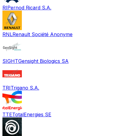
RI
Pernod Ricard S.A.
RNL
Renault Société Anonyme
SIGHT
Gensight Biologics SA
TRI
Trigano S.A.
TTE
TotalEnergies SE