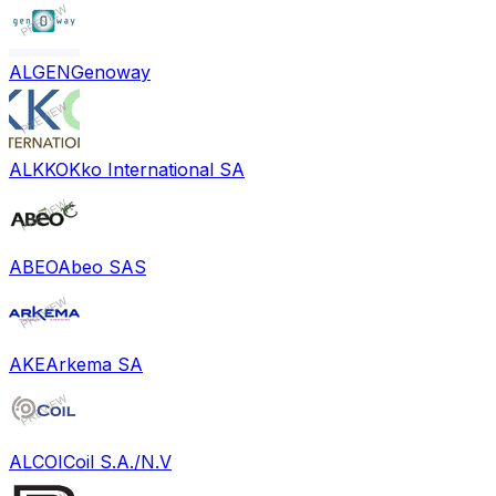
ALGEN
Genoway
ALKKO
Kko International SA
ABEO
Abeo SAS
AKE
Arkema SA
ALCOI
Coil S.A./N.V