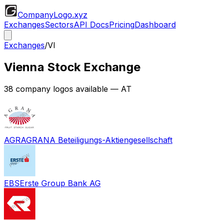
CompanyLogo
.xyz
Exchanges
Sectors
API Docs
Pricing
Dashboard
Exchanges
/
VI
Vienna Stock Exchange
38
company logos available
— AT
AGR
AGRANA Beteiligungs-Aktiengesellschaft
EBS
Erste Group Bank AG