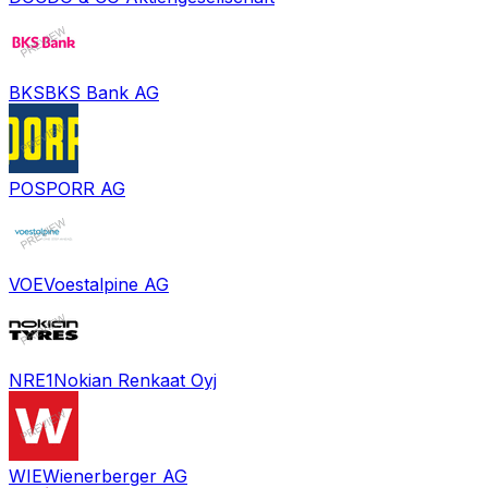
BKS
BKS Bank AG
POS
PORR AG
VOE
Voestalpine AG
NRE1
Nokian Renkaat Oyj
WIE
Wienerberger AG