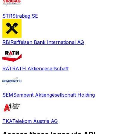
STR
Strabag SE
RBI
Raiffeisen Bank International AG
RAT
RATH Aktiengesellschaft
SEM
Semperit Aktiengesellschaft Holding
TKA
Telekom Austria AG