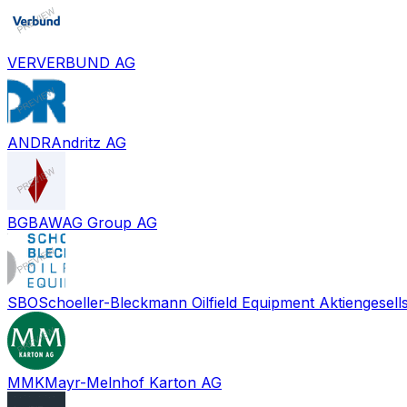
VER
VERBUND AG
ANDR
Andritz AG
BG
BAWAG Group AG
SBO
Schoeller-Bleckmann Oilfield Equipment Aktiengesell
MMK
Mayr-Melnhof Karton AG