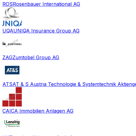
ROS
Rosenbauer International AG
UQA
UNIQA Insurance Group AG
ZAG
Zumtobel Group AG
ATS
AT & S Austria Technologie & Systemtechnik Aktienge
CAI
CA Immobilien Anlagen AG