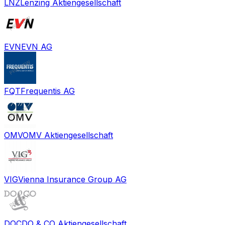
LNZ
Lenzing Aktiengesellschaft
EVN
EVN AG
FQT
Frequentis AG
OMV
OMV Aktiengesellschaft
VIG
Vienna Insurance Group AG
DOC
DO & CO Aktiengesellschaft