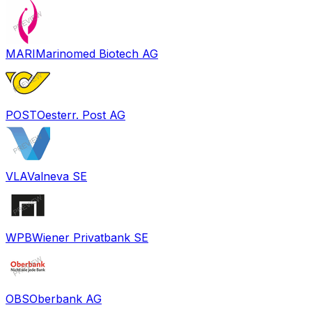
MARI
Marinomed Biotech AG
POST
Oesterr. Post AG
VLA
Valneva SE
WPB
Wiener Privatbank SE
OBS
Oberbank AG