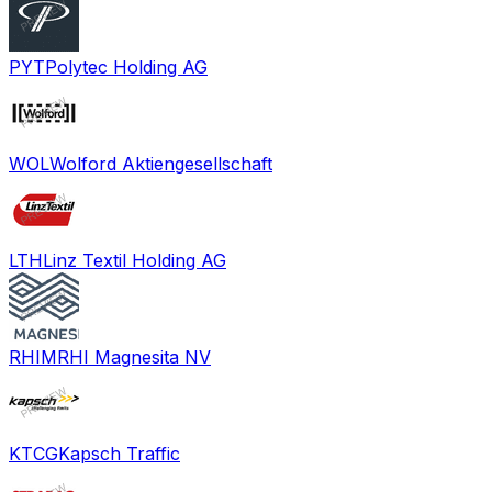
PYT
Polytec Holding AG
WOL
Wolford Aktiengesellschaft
LTH
Linz Textil Holding AG
RHIM
RHI Magnesita NV
KTCG
Kapsch Traffic