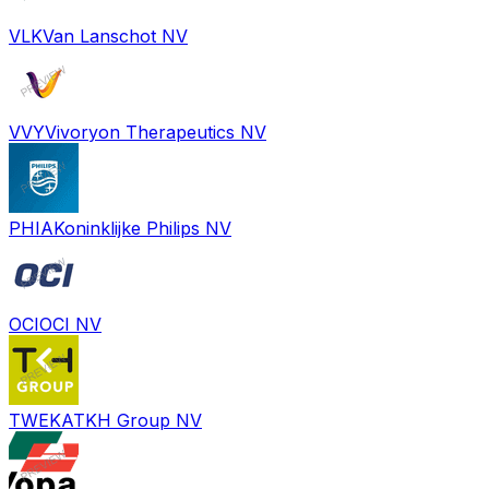
VLK
Van Lanschot NV
VVY
Vivoryon Therapeutics NV
PHIA
Koninklijke Philips NV
OCI
OCI NV
TWEKA
TKH Group NV