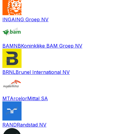
INGA
ING Groep NV
BAMNB
Koninklijke BAM Groep NV
BRNL
Brunel International NV
MT
ArcelorMittal SA
RAND
Randstad NV