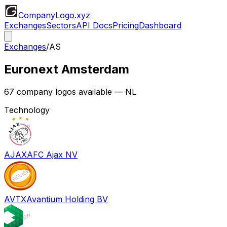
CompanyLogo
.xyz
Exchanges
Sectors
API Docs
Pricing
Dashboard
Exchanges
/
AS
Euronext Amsterdam
67
company logos available
— NL
Technology
AJAX
AFC Ajax NV
AVTX
Avantium Holding BV